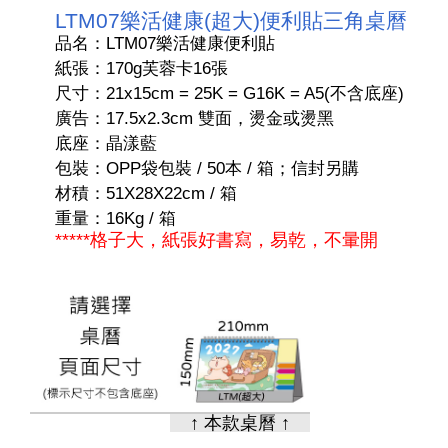
LTM07樂活健康(超大)便利貼三角桌曆
品名：LTM07樂活健康便利貼
紙張：170g芙蓉卡16張
尺寸：21x15cm = 25K = G16K = A5(不含底座)
廣告：17.5x2.3cm 雙面，燙金或燙黑
底座：晶漾藍
包裝：OPP袋包裝 / 50本 / 箱；信封另購
材積：51X28X22cm / 箱
重量：16Kg / 箱
*****格子大，紙張好書寫，易乾，不暈開
↑ 本款桌曆 ↑