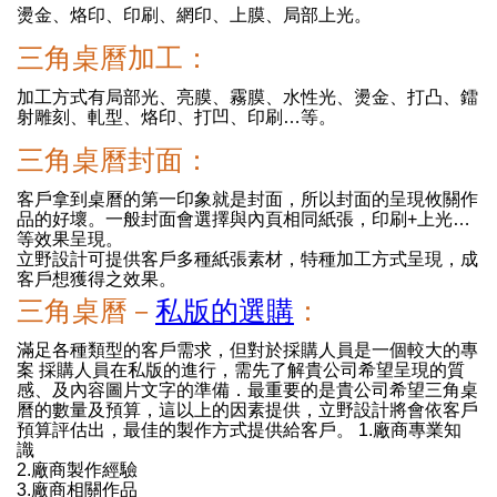
燙金、烙印、印刷、網印、上膜、局部上光。
三角桌曆加工：
加工方式有局部光、亮膜、霧膜、水性光、燙金、打凸、鐳
射雕刻、軋型、烙印、打凹、印刷…等。
三角桌曆封面：
客戶拿到桌曆的第一印象就是封面，所以封面的呈現攸關作
品的好壞。一般封面會選擇與內頁相同紙張，印刷+上光…
等效果呈現。
立野設計可提供客戶多種紙張素材，特種加工方式呈現，成
客戶想獲得之效果。
三角桌曆－
私版的選購
：
滿足各種類型的客戶需求，但對於採購人員是一個較大的專
案 採購人員在私版的進行，需先了解貴公司希望呈現的質
感、及內容圖片文字的準備．最重要的是貴公司希望三角桌
曆的數量及預算，這以上的因素提供，立野設計將會依客戶
預算評估出，最佳的製作方式提供給客戶。 1.廠商專業知
識
2.廠商製作經驗
3.廠商相關作品