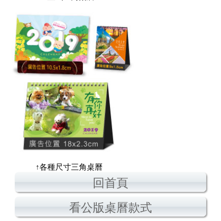
↑各種尺寸三角桌曆
回首頁
看公版桌曆款式