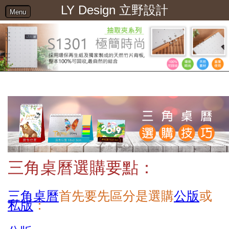
LY Design 立野設計
Menu
三角桌曆選購要點：
三角桌曆
首先要先區分是選購
公版
或
私版
：