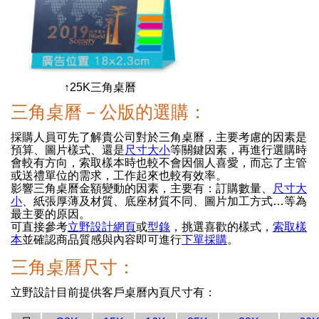
↑25K三角桌曆
三角桌曆－公版的選購：
採購人員可先了解貴公司對於三角桌曆，主要考慮的因素是
預算、圖片樣式、還是
尺寸大小
等關鍵因素，再進行選購時
會較有方向，索取樣本時也較不會因個人喜愛，而忘了主管
或送禮單位的需求，工作起來也較有效率。
影響三角桌曆金額變動的因素，主要有：訂購數量、
尺寸大
小
、紙張厚薄及材質、底座材質不同、圖片加工方式…等為
最主要的原因。
可直接參考
立野設計網頁
或
型錄
，挑選喜歡的樣式，
索取樣
本
並確認商品質感與內容即可進行
下單採購
。
三角桌曆尺寸：
立野設計目前提供客戶桌曆內頁尺寸有：