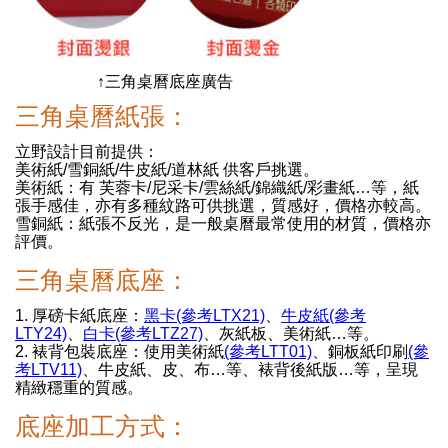
↑三角桌曆底座廣告
三角桌曆紙張：
立野設計目前提供：
美術紙/雪銅紙/牛皮紙/道林紙 供客戶挑選。
美術紙：有 芙蓉卡/尼采卡/雲絲紙/錦織紙/彩畫紙…等，紙
張手感佳，亦有多種紋路可供挑選，質感好，價格亦較高。
雪銅紙：紙張不反光，是一般桌曆最常使用的材質，價格亦
評價。
三角桌曆底座：
1. 厚磅卡紙底座：
黑卡(參考LTX21)
、
牛皮紙(參考
LTY24)
、
白卡(參考LTZ27)
、灰紙板、美術紙…等。
2. 裱背包裝底座：使用美術紙
(參考LTT01)
、銅板紙印刷
(參
考LTV11)
、牛皮紙、皮、布…等、裱背後紙版…等，呈現
精緻穩重的質感。
底座加工方式：