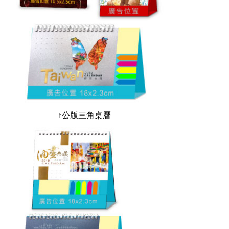
↑公版三角桌曆