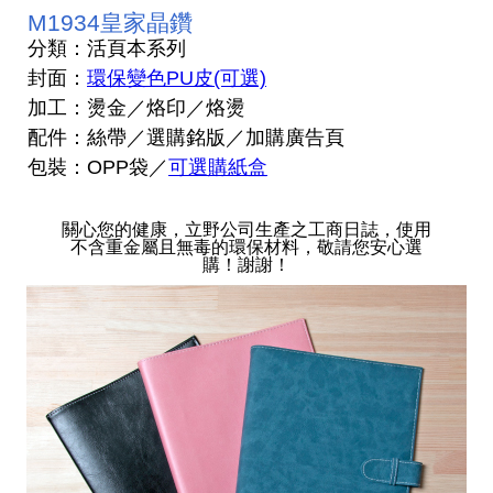
M1934皇家晶鑽
分類：活頁本系列
封面：
環保變色PU皮(可選)
加工：燙金／烙印／烙燙
配件：絲帶／選購銘版／加購廣告頁
包裝：OPP袋／
可選購紙盒
關心您的健康，立野公司生產之工商日誌，使用
不含重金屬且無毒的環保材料，敬請您安心選
購！謝謝！